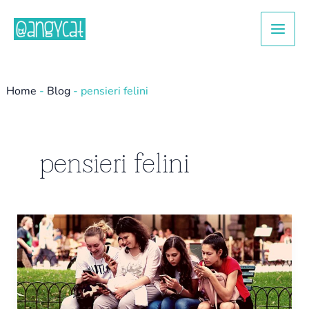
Vai
Main
al
Men
contenuto
Home
-
Blog
-
pensieri felini
pensieri felini
Come
coinvolgere
la
generazione
Z