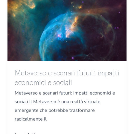
e
scenari
futuri:
impatti
economici
e
sociali
Metaverso e scenari futuri: impatti
economici e sociali
Metaverso e scenari futuri: impatti economici e
sociali Il Metaverso è una realtà virtuale
emergente che potrebbe trasformare
radicalmente il