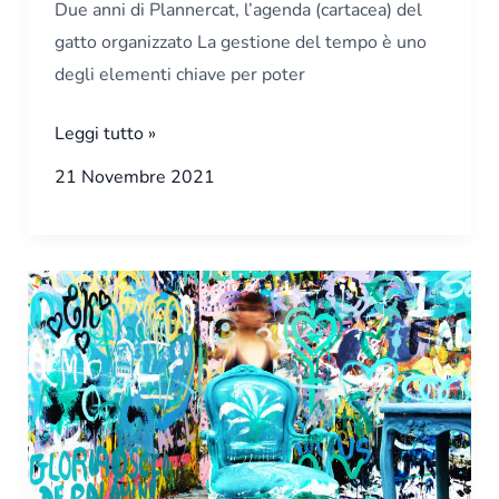
Due anni di Plannercat, l’agenda (cartacea) del
gatto organizzato La gestione del tempo è uno
degli elementi chiave per poter
Leggi tutto »
21 Novembre 2021
Perché
Facebook
sta
stancando,
ma
continua
ad