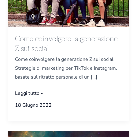
sui
social
Come coinvolgere la generazione
Z sui social
Come coinvolgere la generazione Z sui social
Strategie di marketing per TikTok e Instagram,
basate sul ritratto personale di un […]
Leggi tutto »
18 Giugno 2022
Metaverso