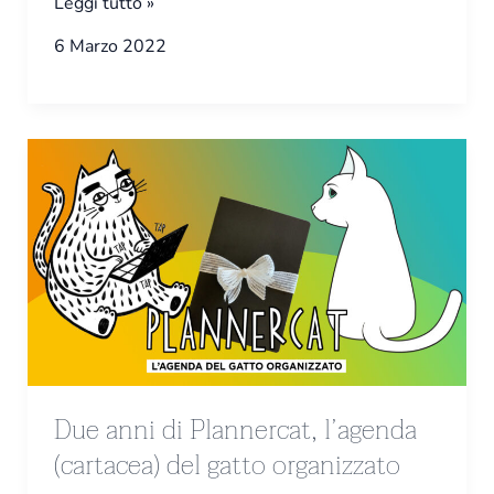
Leggi tutto »
6 Marzo 2022
Due
anni
di
Plannercat,
l’agenda
(cartacea)
del
gatto
organizzato
Due anni di Plannercat, l’agenda
(cartacea) del gatto organizzato