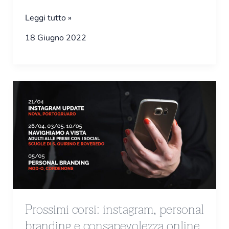
Leggi tutto »
18 Giugno 2022
Prossimi
corsi:
instagram,
personal
branding
e
consapevolezza
online
Prossimi corsi: instagram, personal
branding e consapevolezza online