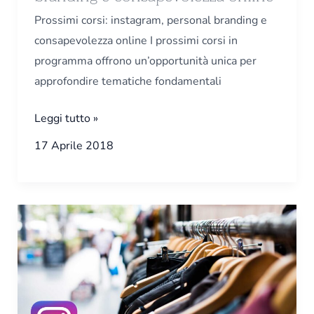
Prossimi corsi: instagram, personal branding e
consapevolezza online I prossimi corsi in
programma offrono un’opportunità unica per
approfondire tematiche fondamentali
Leggi tutto »
17 Aprile 2018
Lo
shopping
è
arrivato
su