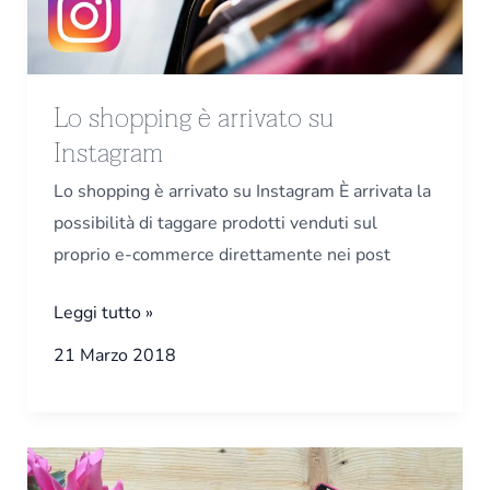
Instagram
Lo shopping è arrivato su
Instagram
Lo shopping è arrivato su Instagram È arrivata la
possibilità di taggare prodotti venduti sul
proprio e-commerce direttamente nei post
Leggi tutto »
21 Marzo 2018
Corsi