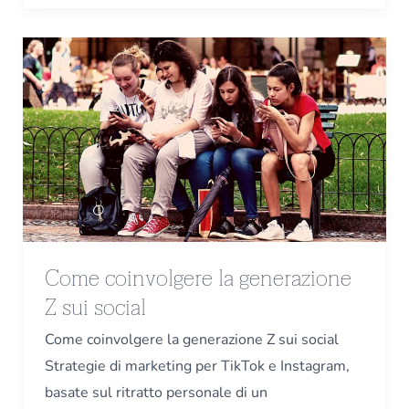
Come
coinvolgere
la
generazione
Z
sui
social
Come coinvolgere la generazione
Z sui social
Come coinvolgere la generazione Z sui social
Strategie di marketing per TikTok e Instagram,
basate sul ritratto personale di un