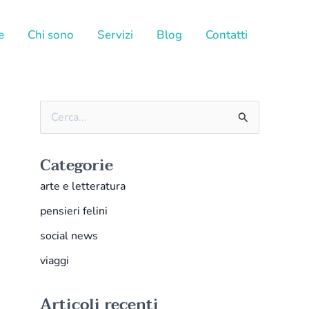
e
Chi sono
Servizi
Blog
Contatti
C
e
Categorie
r
c
arte e letteratura
a
pensieri felini
:
social news
viaggi
Articoli recenti