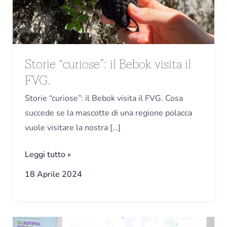
il
FVG.
Storie “curiose”: il Bebok visita il
FVG.
Storie “curiose”: il Bebok visita il FVG. Cosa
succede se la mascotte di una regione polacca
vuole visitare la nostra […]
Leggi tutto »
18 Aprile 2024
GenZ