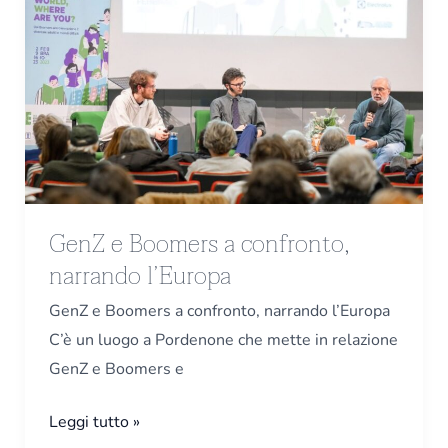
e
Boomers
a
confronto,
narrando
l’Europa
GenZ e Boomers a confronto,
narrando l’Europa
GenZ e Boomers a confronto, narrando l’Europa
C’è un luogo a Pordenone che mette in relazione
GenZ e Boomers e
Leggi tutto »